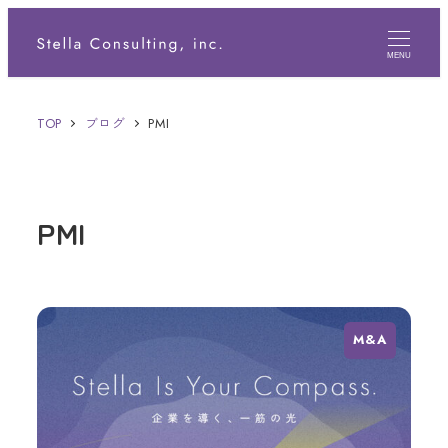
メ
イ
MENU
ン
TOP
ブログ
PMI
コ
ン
テ
PMI
ン
ツ
へ
移
M&A
動