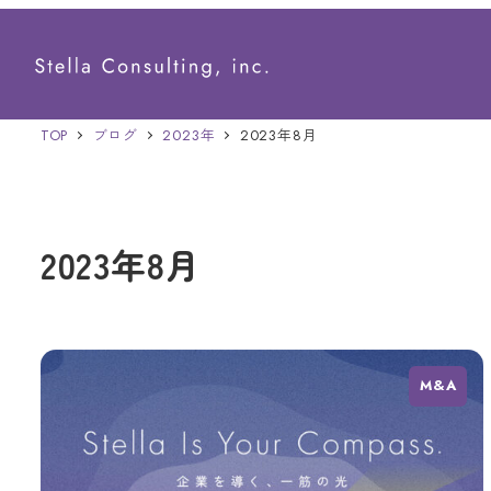
メ
イ
ン
TOP
ブログ
2023年
2023年8月
コ
ン
テ
2023年8月
ン
ツ
へ
移
M&A
動