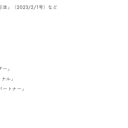
方法」（
2
023
/
2
/
1
号）
など
ザー」
ョナル」
パートナー」
）