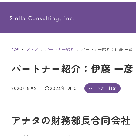
メ
イ
ン
コ
ン
TOP
ブログ
パートナー紹介
パートナー紹介：伊藤 一彦
テ
パートナー紹介：伊藤 一彦
ン
ツ
2020年8月2日
2024年1月15日
パートナー紹介
へ
投稿日
更新日
移
動
アナタの財務部長合同会社