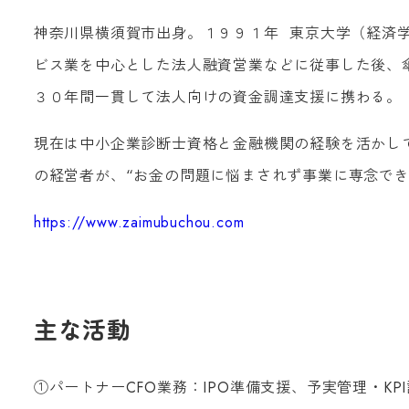
神奈川県横須賀市出身。１９９１年
東京大学（経済
ビス業を中心とした法人融資営業などに従事した後、
３０年間一貫して法人向けの資金調達支援に携わ
る
。
現在は
中小企業診断士資格と金融機関の経験を活かし
の経営者が、“お金の問題に悩まされず事業に専念で
https://www.zaimubuchou.com
主な活動
①パートナー
CFO
業務：
IPO
準備支援、予実管理・
KPI