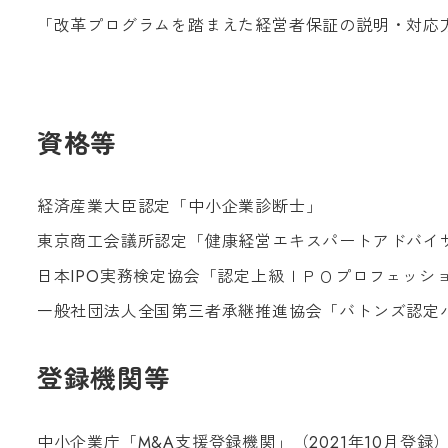
「改革プログラムを踏まえた経営者保証の説明・対応
資格等
経済産業大臣認定「中小企業診断士」
東京商工会議所認定「健康経営エキスパートアドバイ
日本
IPO
実務検定協会「認定上級ＩＰＯプロフェッシ
一般社団法人全国第三者承継推進協会「バトンズ認定
登録機関等
中小企業庁「
M&A
支援登録機関」（
2021
年
10
月登録