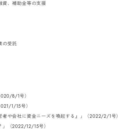
融資、補助金等の支援
業の受託
2020
/
8
/
1
号）
2021
/
1
/
15
号）
営者や会社に資金ニーズを喚起する』」（
2022
/
2
/
1
号）
？」（
2022
/
12
/
15
号）