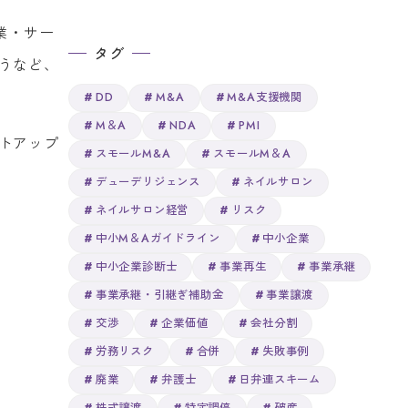
業・サー
タグ
うなど、
DD
M&A
M&A支援機関
M＆A
NDA
PMI
トアップ
スモールM&A
スモールM＆A
デューデリジェンス
ネイルサロン
ネイルサロン経営
リスク
中小M＆Aガイドライン
中小企業
中小企業診断士
事業再生
事業承継
事業承継・引継ぎ補助金
事業譲渡
交渉
企業価値
会社分割
労務リスク
合併
失敗事例
廃業
弁護士
日弁連スキーム