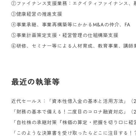
②ファイナンス支援業務：エクイティファイナンス、
③健康経営の推進支援
④事業承継、事業再構築等にかかる
M&A
の仲介、
FA
⑤事業計画策定支援・経営管理の仕組構築支援
⑥研修、セミナー等による人材育成、教育事業、講師
最近の執筆等
近代セールス
：
「資本性借入金の基本と活用方法」（
「財務の基本で備える！二度目のコロナ融資対応」（
「自社株の承継対策『株価の算定・把握を切り口に経
「このような決算書を受け取ったらどこに注目する！