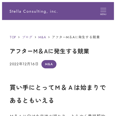
メ
イ
MENU
ン
コ
TOP
ブログ
M&A
アフターM＆Aに発生する競業
ン
アフターM＆Aに発生する競業
テ
ン
2022年12月16日
M&A
投稿日
ツ
へ
買い手にとってＭ＆Ａは始まりで
移
動
あるともいえる