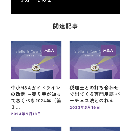
り方 その２
関連記事
M&A
M&A
中小M&Aガイドライン
税理士との打ち合わせ
の改定 ～売り手が知っ
で出てくる専門用語 パ
ておくべき2024年（第
ーチェス法とのれん
３…
2023年5月16日
投稿日
2024年9月18日
投稿日