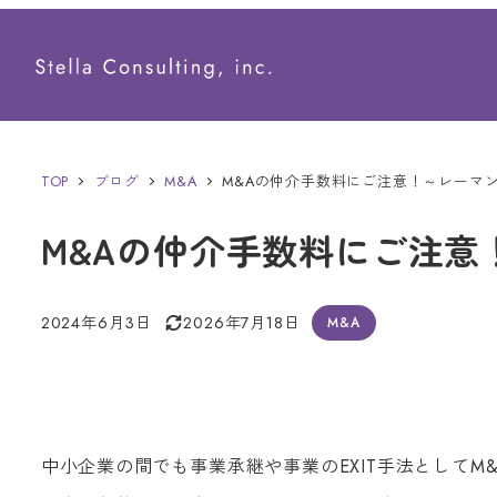
メ
イ
ン
コ
ン
TOP
ブログ
M&A
M&Aの仲介手数料にご注意！～レーマ
テ
M&Aの仲介手数料にご注意
ン
ツ
2024年6月3日
2026年7月18日
M&A
へ
投稿日
更新日
移
動
中小企業の間でも事業承継や事業のEXIT手法として