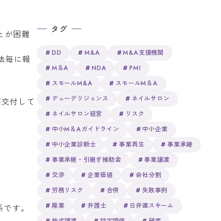
タグ
とが困難
DD
M&A
M&A支援機関
法毎に報
M＆A
NDA
PMI
スモールM&A
スモールM＆A
デューデリジェンス
ネイルサロン
面交付して
ネイルサロン経営
リスク
中小M＆Aガイドライン
中小企業
中小企業診断士
事業再生
事業承継
事業承継・引継ぎ補助金
事業譲渡
交渉
企業価値
会社分割
労務リスク
合併
失敗事例
廃業
弁護士
日弁連スキーム
系です。