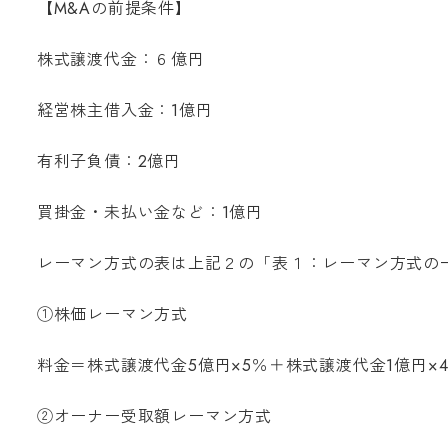
【M&Aの前提条件】
株式譲渡代金：６億円
経営株主借入金：1億円
有利子負債：2億円
買掛金・未払い金など：1億円
レーマン方式の表は上記２の「表１：レーマン方式の
①株価レーマン方式
料金＝株式譲渡代金5億円×5％＋株式譲渡代金1億円×4％
②オーナー受取額レーマン方式