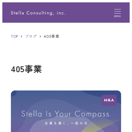
メ
イ
MENU
ン
TOP
ブログ
405事業
コ
ン
テ
405事業
ン
ツ
へ
移
M&A
動