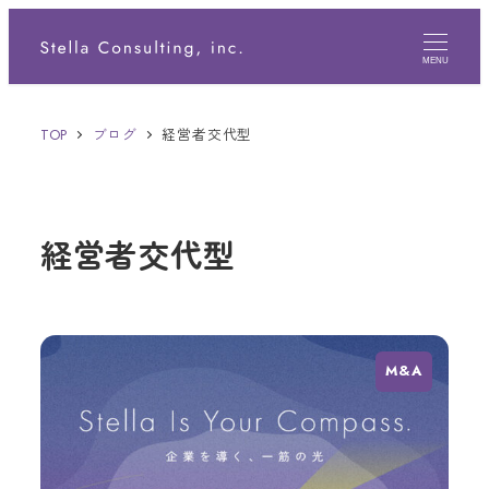
メ
イ
MENU
ン
TOP
ブログ
経営者交代型
コ
ン
テ
経営者交代型
ン
ツ
へ
移
M&A
動