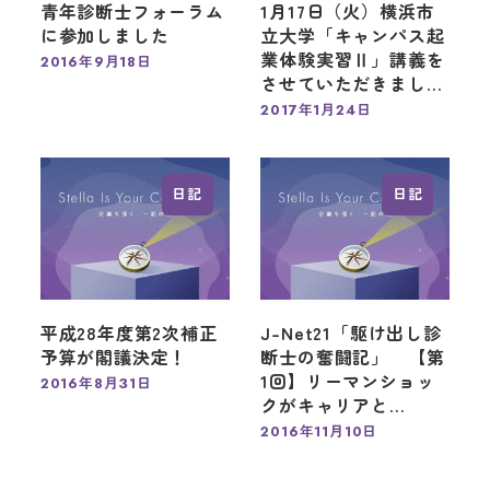
青年診断士フォーラム
1月17日（火）横浜市
に参加しました
立大学「キャンパス起
業体験実習Ⅱ」講義を
2016年9月18日
投稿日
させていただきまし…
2017年1月24日
投稿日
日記
日記
平成28年度第2次補正
J-Net21「駆け出し診
予算が閣議決定！
断士の奮闘記」 【第
1回】リーマンショッ
2016年8月31日
投稿日
クがキャリアと…
2016年11月10日
投稿日