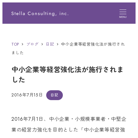
メ
イ
MENU
ン
コ
TOP
ブログ
日記
中小企業等経営強化法が施行され
ン
ました
テ
中小企業等経営強化法が施行されま
ン
した
ツ
へ
2016年7月15日
日記
投稿日
移
動
2016年7月1日、中小企業・小規模事業者・中堅企
業の経営力強化を目的とした「中小企業等経営強