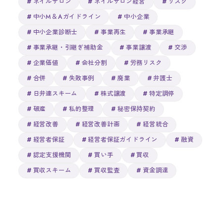
ネイルサロン
ネイルサロン経営
リスク
中小M＆Aガイドライン
中小企業
中小企業診断士
事業再生
事業承継
事業承継・引継ぎ補助金
事業譲渡
交渉
企業価値
会社分割
労務リスク
合併
失敗事例
廃業
弁護士
日弁連スキーム
株式譲渡
特定調停
破産
私的整理
秘密保持契約
経営改善
経営改善計画
経営統合
経営者保証
経営者保証ガイドライン
融資
認定支援機関
買い手
買収
買収スキーム
買収監査
資金調達