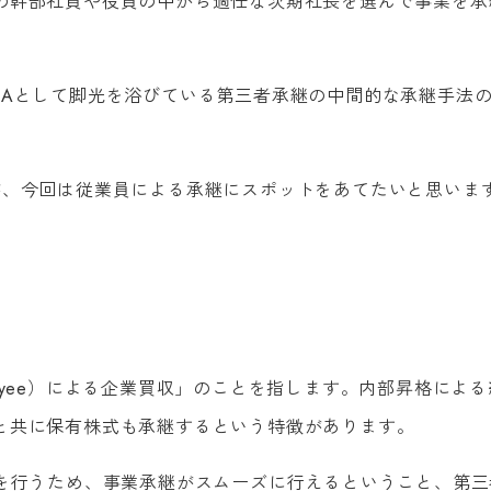
の幹部社員や役員の中から適任な次期社長を選んで事業を承
&Aとして脚光を浴びている第三者承継の中間的な承継手法
が、今回は従業員による承継にスポットをあてたいと思いま
（Employee）による企業買収」のことを指します。内部昇格によ
と共に保有株式も承継するという特徴があります。
収を行うため、事業承継がスムーズに行えるということ、第三