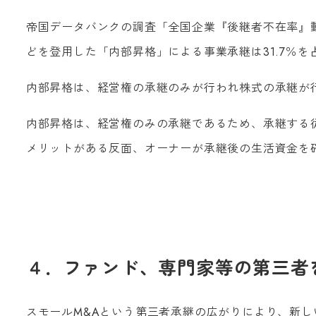
帝国データバンクの調査「全国企業『後継者不在率』動
どを登用した「内部昇格」による事業承継は31.7％を
内部昇格は、経営権の承継のみが行われ株式の承継が
内部昇格は、経営権のみの承継であるため、承継する
メリットがある反面、オーナーが承継後の生活資金を
４．ファンド、専門家等の第三者を
スモールM&Aという第三者承継の広がりにより、新