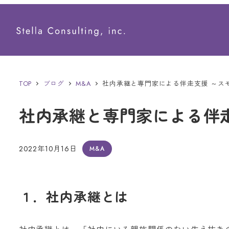
メ
イ
ン
コ
ン
TOP
ブログ
M&A
社内承継と専門家による伴走支援 ～ス
テ
社内承継と専門家による伴
ン
ツ
2022年10月16日
M&A
へ
投稿日
移
動
１．社内承継とは