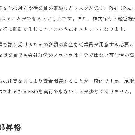
の対立や従業員の離職などリスクが低く、PMI（Post Me
負担を抑えることができるという点です。また、株式保有と経営
執行に齟齬が生じにくいという点もメリットとなります。
業を譲り受けるための多額の資金を従業員が用意する必要が
な従業員でも会社経営のノウハウは十分ではない可能性が高
らの出資などにより資金調達することが一般的ですが、承継
右されるためEBOを実行できないことが少なくありません。
部昇格