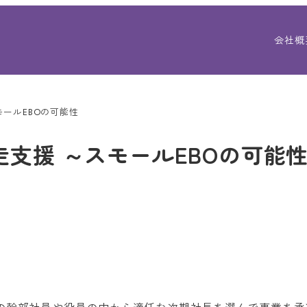
会社概
モールEBOの可能性
走支援 ～スモールEBOの可