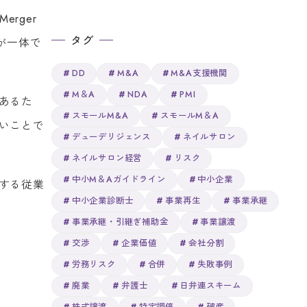
rger
タグ
権が一体で
DD
M&A
M&A支援機関
M＆A
NDA
PMI
あるた
スモールM&A
スモールM＆A
いことで
デューデリジェンス
ネイルサロン
ネイルサロン経営
リスク
中小M＆Aガイドライン
中小企業
する従業
中小企業診断士
事業再生
事業承継
事業承継・引継ぎ補助金
事業譲渡
交渉
企業価値
会社分割
労務リスク
合併
失敗事例
廃業
弁護士
日弁連スキーム