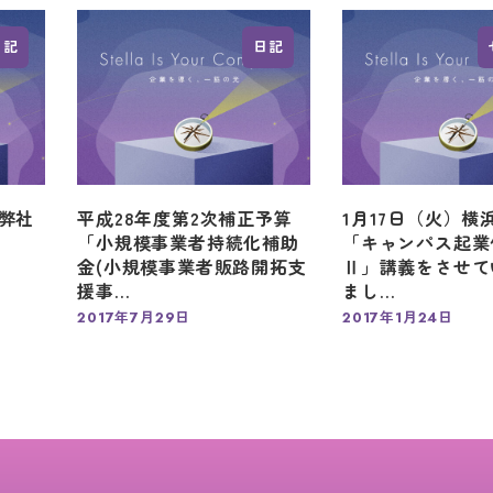
日記
日記
弊社
平成28年度第2次補正予算
1月17日（火）横
「小規模事業者持続化補助
「キャンパス起業
金(小規模事業者販路開拓支
Ⅱ」講義をさせて
援事…
まし…
2017年7月29日
2017年1月24日
投稿日
投稿日