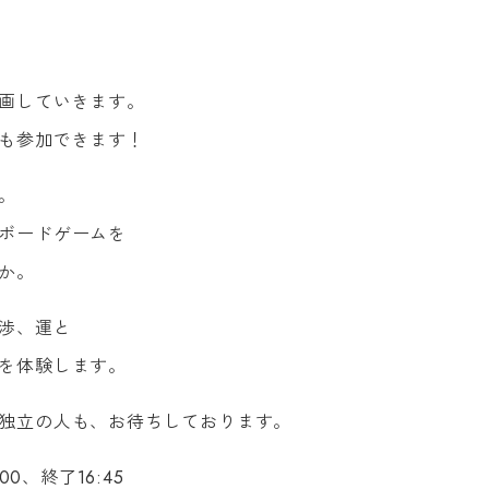
画してい
きます。
も参加で
きます！
。
ボードゲ
ームを
か。
渉、運と
を体験し
ます。
独立の人
も、お待ちしております。
00、終了16:45