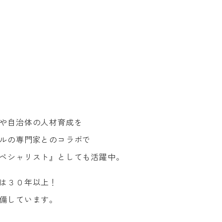
や自治
体の人材育成を
ルの専
門家とのコラボで
ペシャ
リスト』としても活躍中。
は３０
年以上！
備して
います。