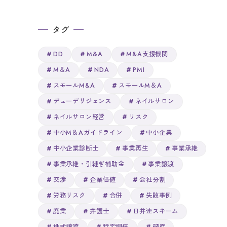
タグ
DD
M&A
M&A支援機関
M＆A
NDA
PMI
スモールM&A
スモールM＆A
デューデリジェンス
ネイルサロン
ネイルサロン経営
リスク
中小M＆Aガイドライン
中小企業
中小企業診断士
事業再生
事業承継
事業承継・引継ぎ補助金
事業譲渡
交渉
企業価値
会社分割
労務リスク
合併
失敗事例
廃業
弁護士
日弁連スキーム