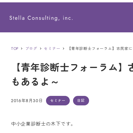
メ
イ
ン
コ
ン
TOP
ブログ
セミナー
【青年診断士フォーラム】古民家に
テ
【青年診断士フォーラム】
ン
もあるよ～
ツ
へ
移
2016年8月30日
セミナー
日記
投稿日
動
中小企業診断士の木下です。