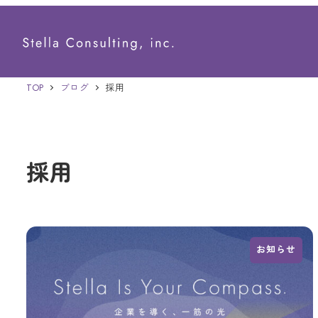
メ
イ
ン
TOP
ブログ
採用
コ
ン
テ
採用
ン
ツ
へ
移
お知らせ
動