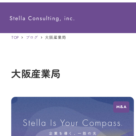
メ
イ
ン
TOP
ブログ
大阪産業局
コ
ン
テ
大阪産業局
ン
ツ
へ
移
M&A
動