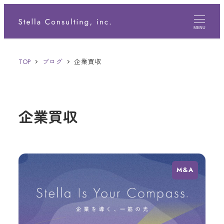
メ
イ
MENU
ン
TOP
ブログ
企業買収
コ
ン
テ
企業買収
ン
ツ
へ
移
M&A
動