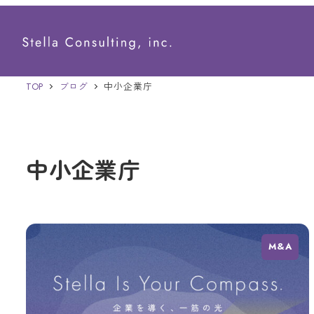
メ
イ
ン
TOP
ブログ
中小企業庁
コ
ン
テ
中小企業庁
ン
ツ
へ
移
M&A
動